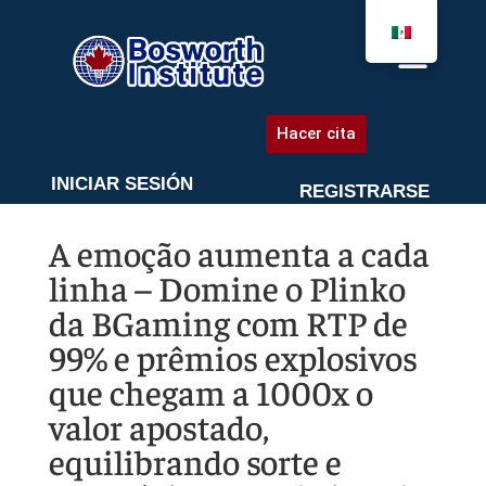
AGENDA UNA CITA
Hacer cita
INICIAR SESIÓN
REGISTRARSE
A emoção aumenta a cada
linha – Domine o Plinko
da BGaming com RTP de
99% e prêmios explosivos
que chegam a 1000x o
valor apostado,
equilibrando sorte e