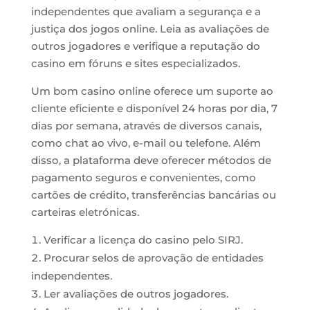
independentes que avaliam a segurança e a
justiça dos jogos online. Leia as avaliações de
outros jogadores e verifique a reputação do
casino em fóruns e sites especializados.
Um bom casino online oferece um suporte ao
cliente eficiente e disponível 24 horas por dia, 7
dias por semana, através de diversos canais,
como chat ao vivo, e-mail ou telefone. Além
disso, a plataforma deve oferecer métodos de
pagamento seguros e convenientes, como
cartões de crédito, transferências bancárias ou
carteiras eletrónicas.
Verificar a licença do casino pelo SIRJ.
Procurar selos de aprovação de entidades
independentes.
Ler avaliações de outros jogadores.