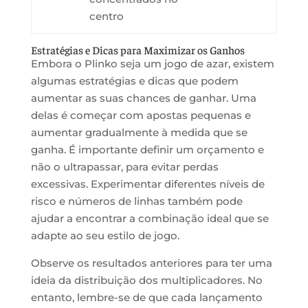
centro
Estratégias e Dicas para Maximizar os Ganhos
Embora o Plinko seja um jogo de azar, existem
algumas estratégias e dicas que podem
aumentar as suas chances de ganhar. Uma
delas é começar com apostas pequenas e
aumentar gradualmente à medida que se
ganha. É importante definir um orçamento e
não o ultrapassar, para evitar perdas
excessivas. Experimentar diferentes níveis de
risco e números de linhas também pode
ajudar a encontrar a combinação ideal que se
adapte ao seu estilo de jogo.
Observe os resultados anteriores para ter uma
ideia da distribuição dos multiplicadores. No
entanto, lembre-se de que cada lançamento