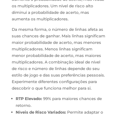
os multiplicadores. Um nível de risco alto
diminui a probabilidade de acerto, mas
aumenta os multiplicadores.
Da mesma forma, o número de linhas afeta as
suas chances de ganhar. Mais linhas significam
maior probabilidade de acerto, mas menores
multiplicadores. Menos linhas significam
menor probabilidade de acerto, mas maiores
multiplicadores. A combinação ideal de nível
de risco e número de linhas depende do seu
estilo de jogo e das suas preferências pessoais.
Experimente diferentes configurações para
descobrir o que funciona melhor para si.
RTP Elevado:
99% para maiores chances de
retorno.
Níveis de Risco Variados:
Permite adaptar o