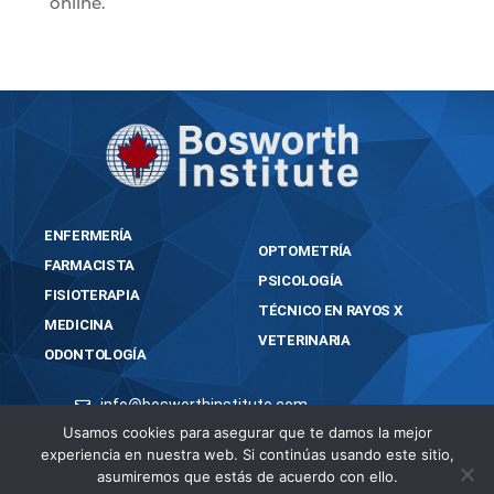
online.
ENFERMERÍA
OPTOMETRÍA
FARMACISTA
PSICOLOGÍA
FISIOTERAPIA
TÉCNICO EN RAYOS X
MEDICINA
VETERINARIA
ODONTOLOGÍA
info@bosworthinstitute.com
Usamos cookies para asegurar que te damos la mejor
2023 BOSWORTH INSTITUTE
experiencia en nuestra web. Si continúas usando este sitio,
TODOS LOS DERECHOS RESERVADOS
asumiremos que estás de acuerdo con ello.