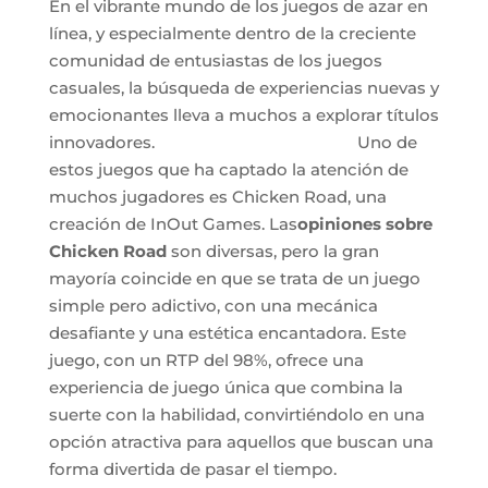
En el vibrante mundo de los juegos de azar en
línea, y especialmente dentro de la creciente
comunidad de entusiastas de los juegos
casuales, la búsqueda de experiencias nuevas y
emocionantes lleva a muchos a explorar títulos
innovadores.
chicken road opiniones
Uno de
estos juegos que ha captado la atención de
muchos jugadores es Chicken Road, una
creación de InOut Games. Las
opiniones sobre
Chicken Road
son diversas, pero la gran
mayoría coincide en que se trata de un juego
simple pero adictivo, con una mecánica
desafiante y una estética encantadora. Este
juego, con un RTP del 98%, ofrece una
experiencia de juego única que combina la
suerte con la habilidad, convirtiéndolo en una
opción atractiva para aquellos que buscan una
forma divertida de pasar el tiempo.