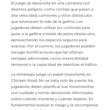
El juego se desarrolla en una carretera con
diversos peligros, como coches que pasan a
alta velocidad, camiones y otros obstáculos
que amenazan la vida de la gallina. Los
jugadores deben utilizar los controles para
guiar a la gallina a través de estos obstáculos,
aprovechando los espacios seguros para
avanzar. Por el camino, los jugadores pueden
recoger bonificaciones que les ofrecen
ventajas adicionales, como invencibilidad
temporal o la capacidad de ralentizar el tráfico.
La estrategia juega un papel importante en
Chicken Road. No se trata solo de suerte; los
jugadores deben planificar sus movimientos
con cuidado y tomar decisiones informadas
sobre cuándo moverse y cuándo esperar. Es
fundamental evaluar el riesgo y la recompensa