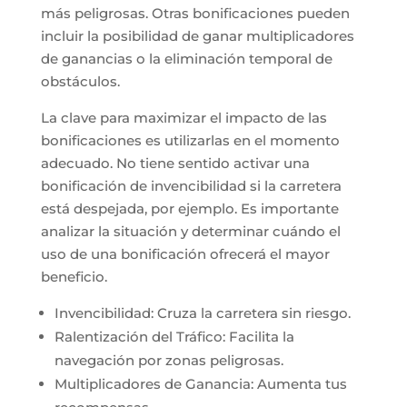
más peligrosas. Otras bonificaciones pueden
incluir la posibilidad de ganar multiplicadores
de ganancias o la eliminación temporal de
obstáculos.
La clave para maximizar el impacto de las
bonificaciones es utilizarlas en el momento
adecuado. No tiene sentido activar una
bonificación de invencibilidad si la carretera
está despejada, por ejemplo. Es importante
analizar la situación y determinar cuándo el
uso de una bonificación ofrecerá el mayor
beneficio.
Invencibilidad: Cruza la carretera sin riesgo.
Ralentización del Tráfico: Facilita la
navegación por zonas peligrosas.
Multiplicadores de Ganancia: Aumenta tus