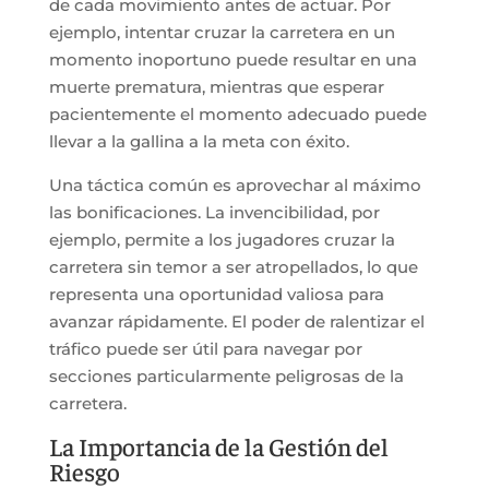
de cada movimiento antes de actuar. Por
ejemplo, intentar cruzar la carretera en un
momento inoportuno puede resultar en una
muerte prematura, mientras que esperar
pacientemente el momento adecuado puede
llevar a la gallina a la meta con éxito.
Una táctica común es aprovechar al máximo
las bonificaciones. La invencibilidad, por
ejemplo, permite a los jugadores cruzar la
carretera sin temor a ser atropellados, lo que
representa una oportunidad valiosa para
avanzar rápidamente. El poder de ralentizar el
tráfico puede ser útil para navegar por
secciones particularmente peligrosas de la
carretera.
La Importancia de la Gestión del
Riesgo