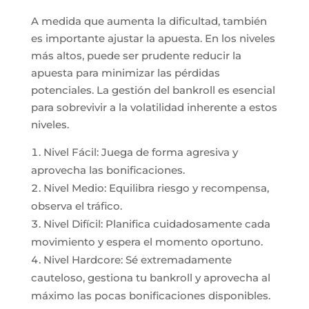
A medida que aumenta la dificultad, también
es importante ajustar la apuesta. En los niveles
más altos, puede ser prudente reducir la
apuesta para minimizar las pérdidas
potenciales. La gestión del bankroll es esencial
para sobrevivir a la volatilidad inherente a estos
niveles.
Nivel Fácil: Juega de forma agresiva y
aprovecha las bonificaciones.
Nivel Medio: Equilibra riesgo y recompensa,
observa el tráfico.
Nivel Difícil: Planifica cuidadosamente cada
movimiento y espera el momento oportuno.
Nivel Hardcore: Sé extremadamente
cauteloso, gestiona tu bankroll y aprovecha al
máximo las pocas bonificaciones disponibles.