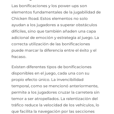
Las bonificaciones y los power-ups son
elementos fundamentales de la jugabilidad de
Chicken Road. Estos elementos no solo
ayudan a los jugadores a superar obstáculos
difíciles, sino que también añaden una capa
adicional de emoción y estrategia al juego. La
correcta utilización de las bonificaciones
puede marcar la diferencia entre el éxito y el
fracaso.
Existen diferentes tipos de bonificaciones
disponibles en el juego, cada una con su
propio efecto único. La invencibilidad
temporal, como se mencionó anteriormente,
permite a los jugadores cruzar la carretera sin
temor a ser atropellados. La ralentización del
tráfico reduce la velocidad de los vehículos, lo
que facilita la navegación por las secciones