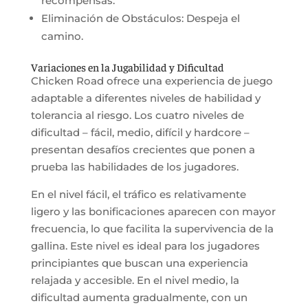
recompensas.
Eliminación de Obstáculos: Despeja el
camino.
Variaciones en la Jugabilidad y Dificultad
Chicken Road ofrece una experiencia de juego
adaptable a diferentes niveles de habilidad y
tolerancia al riesgo. Los cuatro niveles de
dificultad – fácil, medio, difícil y hardcore –
presentan desafíos crecientes que ponen a
prueba las habilidades de los jugadores.
En el nivel fácil, el tráfico es relativamente
ligero y las bonificaciones aparecen con mayor
frecuencia, lo que facilita la supervivencia de la
gallina. Este nivel es ideal para los jugadores
principiantes que buscan una experiencia
relajada y accesible. En el nivel medio, la
dificultad aumenta gradualmente, con un