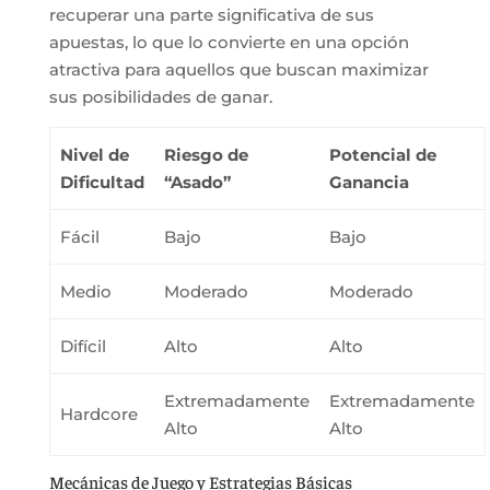
recuperar una parte significativa de sus
apuestas, lo que lo convierte en una opción
atractiva para aquellos que buscan maximizar
sus posibilidades de ganar.
Nivel de
Riesgo de
Potencial de
Dificultad
“Asado”
Ganancia
Fácil
Bajo
Bajo
Medio
Moderado
Moderado
Difícil
Alto
Alto
Extremadamente
Extremadamente
Hardcore
Alto
Alto
Mecánicas de Juego y Estrategias Básicas