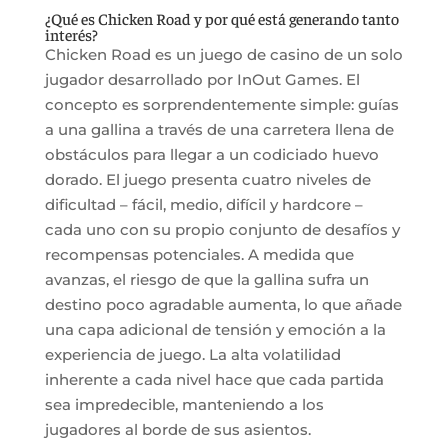
¿Qué es Chicken Road y por qué está generando tanto
interés?
Chicken Road es un juego de casino de un solo
jugador desarrollado por InOut Games. El
concepto es sorprendentemente simple: guías
a una gallina a través de una carretera llena de
obstáculos para llegar a un codiciado huevo
dorado. El juego presenta cuatro niveles de
dificultad – fácil, medio, difícil y hardcore –
cada uno con su propio conjunto de desafíos y
recompensas potenciales. A medida que
avanzas, el riesgo de que la gallina sufra un
destino poco agradable aumenta, lo que añade
una capa adicional de tensión y emoción a la
experiencia de juego. La alta volatilidad
inherente a cada nivel hace que cada partida
sea impredecible, manteniendo a los
jugadores al borde de sus asientos.