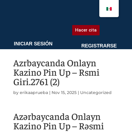
AGENDA UNA CITA
Hacer cita
INICIAR SESIÓN
REGISTRARSE
Azrbaycanda Onlayn
Kazino Pin Up – Rsmi
Giri.2761 (2)
by
erikaaprueba
|
Nov 15, 2025
|
Uncategorized
Azərbaycanda Onlayn
Kazino Pin Up – Rəsmi