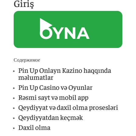
Giriş
▶️
OYNA
Содержимое
Pin Up Onlayn Kazino haqqında
məlumatlar
Pin Up Casino və Oyunlar
Rəsmi sayt və mobil app
Qeydiyyat və daxil olma prosesləri
Qeydiyyatdan keçmək
Daxil olma