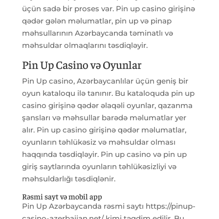
üçün sadə bir proses var. Pin up casino girişinə
qədər gələn məlumatlar, pin up və pinap
məhsullarının Azərbaycanda təminatlı və
məhsuldar olmaqlarını təsdiqləyir.
Pin Up Casino və Oyunlar
Pin Up casino, Azərbaycanlılar üçün geniş bir
oyun kataloqu ilə tanınır. Bu kataloquda pin up
casino girişinə qədər əlaqəli oyunlar, qazanma
şansları və məhsullar barədə məlumatlar yer
alır. Pin up casino girişinə qədər məlumatlar,
oyunların təhlükəsiz və məhsuldar olması
haqqında təsdiqləyir. Pin up casino və pin up
giriş saytlarında oyunların təhlükəsizliyi və
məhsuldarlığı təsdiqlənir.
Rəsmi sayt və mobil app
Pin Up Azərbaycanda rəsmi saytı https://pinup-
casino-azerbaijan.net/ kimi təqdim edilir. Bu