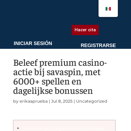
AGENDA UNA CITA
Hacer cita
INICIAR SESIÓN
REGISTRARSE
Beleef premium casino-
actie bij savaspin, met
6000+ spellen en
dagelijkse bonussen
by
erikaaprueba
|
Jul 8, 2025
|
Uncategorized
Ontketen je Gokgeluk: savaspin biedt