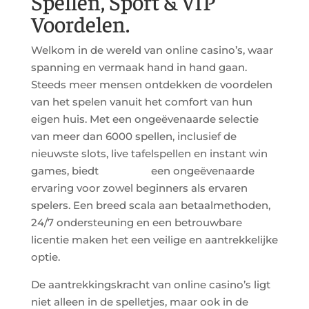
Spellen, Sport & VIP
Voordelen.
Welkom in de wereld van online casino’s, waar
spanning en vermaak hand in hand gaan.
Steeds meer mensen ontdekken de voordelen
van het spelen vanuit het comfort van hun
eigen huis. Met een ongeëvenaarde selectie
van meer dan 6000 spellen, inclusief de
nieuwste slots, live tafelspellen en instant win
games, biedt
savaspin
een ongeëvenaarde
ervaring voor zowel beginners als ervaren
spelers. Een breed scala aan betaalmethoden,
24/7 ondersteuning en een betrouwbare
licentie maken het een veilige en aantrekkelijke
optie.
De aantrekkingskracht van online casino’s ligt
niet alleen in de spelletjes, maar ook in de