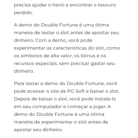
precisa ajudar o herói a encontrar o tesouro
perdido.
A demo do Double Fortune é uma ótima
maneira de testar o slot antes de apostar seu
dinheiro. Com a demo, você pode
experimentar as características do slot, como
os símbolos de alta valor, os bônus e os
recursos especiais, sem precisar gastar seu
dinheiro.
Para testar a demo do Double Fortune, você
pode acessar o site da PG Soft e baixar o slot.
Depois de baixar o slot, você pode instalá-lo
em seu computador e começar a jogar. A
demo do Double Fortune é uma ótima
maneira de experimentar o slot antes de
apostar seu dinheiro.