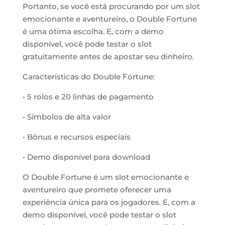
Portanto, se você está procurando por um slot
emocionante e aventureiro, o Double Fortune
é uma ótima escolha. E, com a demo
disponível, você pode testar o slot
gratuitamente antes de apostar seu dinheiro.
Características do Double Fortune:
• 5 rolos e 20 linhas de pagamento
• Símbolos de alta valor
• Bônus e recursos especiais
• Demo disponível para download
O Double Fortune é um slot emocionante e
aventureiro que promete oferecer uma
experiência única para os jogadores. E, com a
demo disponível, você pode testar o slot