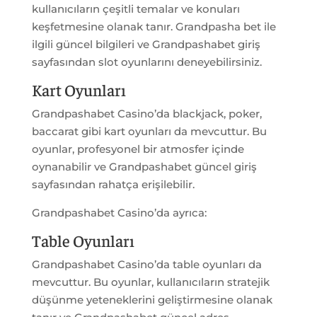
kullanıcıların çeşitli temalar ve konuları
keşfetmesine olanak tanır. Grandpasha bet ile
ilgili güncel bilgileri ve Grandpashabet giriş
sayfasından slot oyunlarını deneyebilirsiniz.
Kart Oyunları
Grandpashabet Casino’da blackjack, poker,
baccarat gibi kart oyunları da mevcuttur. Bu
oyunlar, profesyonel bir atmosfer içinde
oynanabilir ve Grandpashabet güncel giriş
sayfasından rahatça erişilebilir.
Grandpashabet Casino’da ayrıca:
Table Oyunları
Grandpashabet Casino’da table oyunları da
mevcuttur. Bu oyunlar, kullanıcıların stratejik
düşünme yeteneklerini geliştirmesine olanak