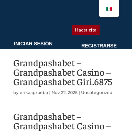
AGENDA UNA CITA
Hacer cita
INICIAR SESIÓN
REGISTRARSE
Grandpashabet –
Grandpashabet Casino –
Grandpashabet Giri.6875
by
erikaaprueba
|
Nov 22, 2025
|
Uncategorized
Grandpashabet –
Grandpashabet Casino –