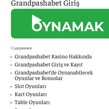
Grandpashabet Giriş
▶️
OYNAMAK
Содержимое
Grandpashabet Kasino Hakkında
Grandpashabet Giriş ve Kayıt
Grandpashabet’de Oynanabilecek
Oyunlar ve Bonuslar
Slot Oyunları
Kart Oyunları
Table Oyunları