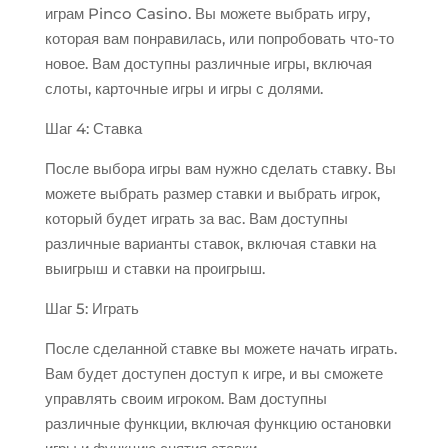
играм Pinco Casino. Вы можете выбрать игру,
которая вам понравилась, или попробовать что-то
новое. Вам доступны различные игры, включая
слоты, карточные игры и игры с долями.
Шаг 4: Ставка
После выбора игры вам нужно сделать ставку. Вы
можете выбрать размер ставки и выбрать игрок,
который будет играть за вас. Вам доступны
различные варианты ставок, включая ставки на
выигрыш и ставки на проигрыш.
Шаг 5: Играть
После сделанной ставке вы можете начать играть.
Вам будет доступен доступ к игре, и вы сможете
управлять своим игроком. Вам доступны
различные функции, включая функцию остановки