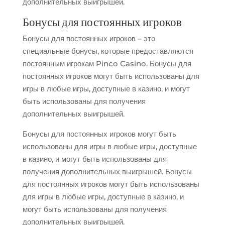
дополнительных выигрышей.
Бонусы для постоянных игроков
Бонусы для постоянных игроков – это
специальные бонусы, которые предоставляются
постоянным игрокам Pinco Casino. Бонусы для
постоянных игроков могут быть использованы для
игры в любые игры, доступные в казино, и могут
быть использованы для получения
дополнительных выигрышей.
Бонусы для постоянных игроков могут быть
использованы для игры в любые игры, доступные
в казино, и могут быть использованы для
получения дополнительных выигрышей. Бонусы
для постоянных игроков могут быть использованы
для игры в любые игры, доступные в казино, и
могут быть использованы для получения
дополнительных выигрышей.