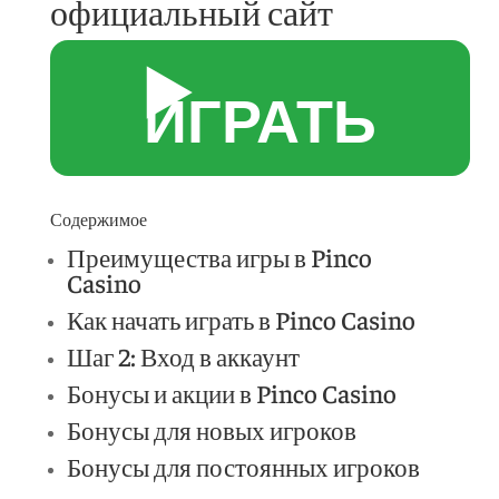
официальный сайт
▶️
ИГРАТЬ
Содержимое
Преимущества игры в Pinco
Casino
Как начать играть в Pinco Casino
Шаг 2: Вход в аккаунт
Бонусы и акции в Pinco Casino
Бонусы для новых игроков
Бонусы для постоянных игроков