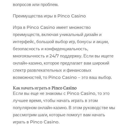
вопросов или проблем.
Преимущества игры в Pinco Casino
Игра в Pinco Casino имеет множество
преимуществ, включая уникальный дизайн и
интерфейс, большой выбор игр, бонусы и акции,
безопасность и конфиденциальность,
многоязычность и 24/7 поддержку. Если вы ищете
онлайн-казино, которое предлагает вам широкий
спектр развлекательных и финансовых
возможностей, то Pinco Casino – это ваш выбор.
Как начать играть в Pinco Casino
Если вы еще не знакомы с Pinco Casino, то это
лучшее время, чтобы начать играть в этом
популярном онлайн-казино. В этом руководстве мы
рассмотрим шаги, которые помогут вам начать
играть в Pinco Casino.