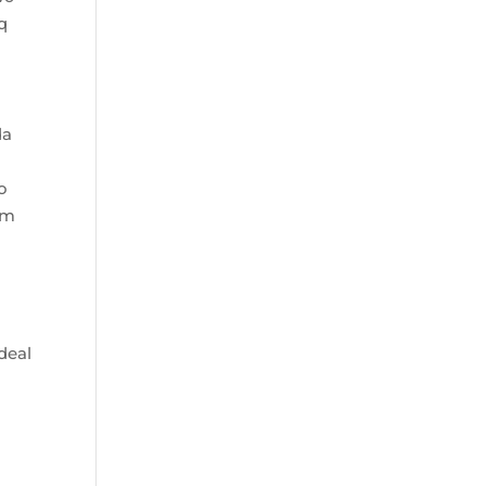
q
da
o
im
deal
r