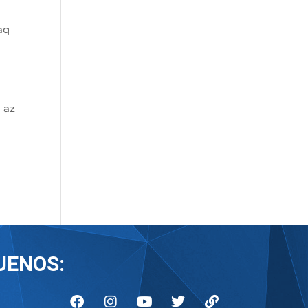
aq
o az
UENOS: