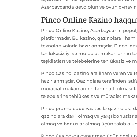
Azərbaycanda qeyd olun və oyun oynayın
Pinco Online Kazino haqqı
Pinco Online Kazino, Azərbaycanın populya
platformadır. Bu kazino, qazinolara ilham
texnologiyalarla hazırlanmışdır. Pinco, qa
təhlükəsizliyi və müraciət məkanlarının t
təşkilatları və tələbələrinə təhlükəsiz və 
Pinco Casino, qazinolara ilham verən və t
hazırlanmışdır. Qazinolara tərəfindən isti
müraciət məkanlarının təminatlı olması tə
tələbələrinə təhlükəsiz və müraciət məkanı
Pinco promo code vasitəsilə qazinolara 
qazinolara daxil olmaq və yaxşı bonuslar a
olmaq və bonuslar almaq üçün tələb olun
Pinco Casino-da oynanmaq üçün çoxlu pi