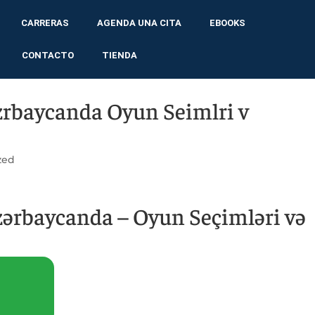
CARRERAS
AGENDA UNA CITA
EBOOKS
CONTACTO
TIENDA
zrbaycanda Oyun Seimlri v
zed
zərbaycanda – Oyun Seçimləri və