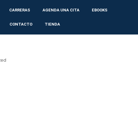
CARRERAS
AGENDA UNA CITA
EBOOKS
CONTACTO
TIENDA
zed
casino