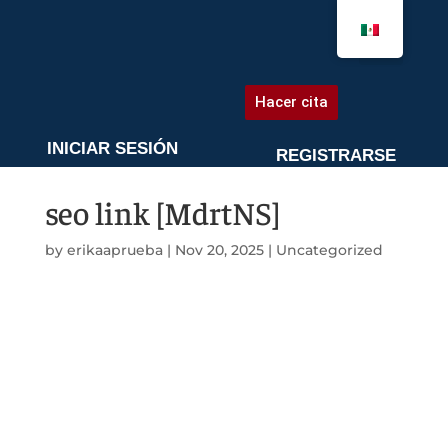
AGENDA UNA CITA
Hacer cita
INICIAR SESIÓN
REGISTRARSE
seo link [MdrtNS]
by
erikaaprueba
|
Nov 20, 2025
|
Uncategorized
seo link [ivat]
seo link [yZKGW]
seo link [dwNpmDW]
online casino vegas free slots
casino baccarat live