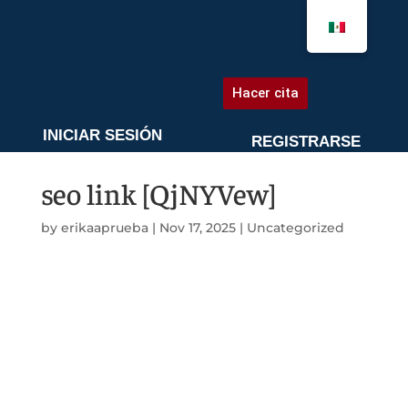
AGENDA UNA CITA
Hacer cita
INICIAR SESIÓN
REGISTRARSE
seo link [QjNYVew]
by
erikaaprueba
|
Nov 17, 2025
|
Uncategorized
seo link [OrBcieo]
seo link [UYfURl]
seo link [CJBnj]
software casino games
slots online singapore