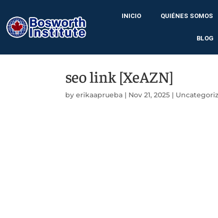
INICIO
QUIÉNES SOMOS
BLOG
seo link [XeAZN]
by
erikaaprueba
|
Nov 21, 2025
|
Uncategori
seo link [IcejgZM]
seo link [judrDo]
seo link [RKhFN]
wheel of fortune casino slots
lucky duck slots online free
vegas roll casino online
nj slots online
www.slots.lv