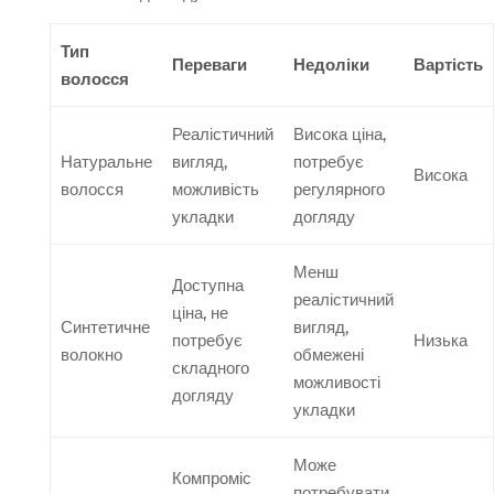
Тип
Переваги
Недоліки
Вартість
волосся
Реалістичний
Висока ціна,
Натуральне
вигляд,
потребує
Висока
волосся
можливість
регулярного
укладки
догляду
Менш
Доступна
реалістичний
ціна, не
Синтетичне
вигляд,
потребує
Низька
волокно
обмежені
складного
можливості
догляду
укладки
Може
Компроміс
потребувати