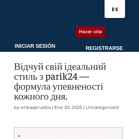
AGENDA UNA CITA
Hacer cita
INICIAR SESIÓN
REGISTRARSE
Відчуй свій ідеальний
стиль з parik24 —
формула упевненості
кожного дня.
by
erikaaprueba
|
Ene 30, 2025
|
Uncategorized
Відчуйте магію перетворень: parik24 – ваш