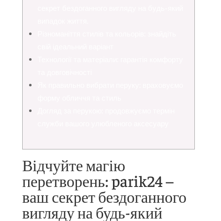
секрет бездоганного вигляду на будь-який
випадок життя.
Різноманіття стилів та кольорів: знайдіть
свій ідеальний варіант
Технології та матеріали: гарантія комфорту
та довговічності
Як правильно вибрати перуку: враховуємо
форму обличчя та стиль
Догляд за перукою: продовжуємо термін
служби вашого улюбленого аксесуару
Відчуйте магію
перетворень: parik24 –
ваш секрет бездоганного
вигляду на будь-який