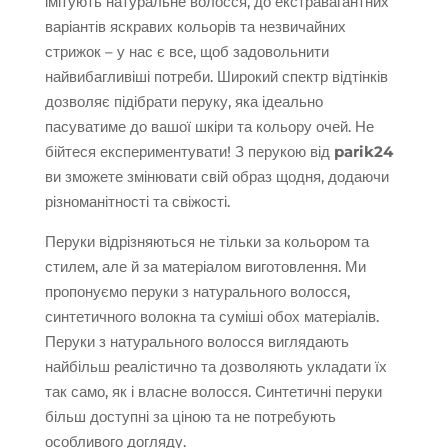
імітують натуральне волосся, до екстравагантних
варіантів яскравих кольорів та незвичайних
стрижок – у нас є все, щоб задовольнити
найвибагливіші потреби. Широкий спектр відтінків
дозволяє підібрати перуку, яка ідеально
пасуватиме до вашої шкіри та кольору очей. Не
бійтеся експериментувати! З перукою від
parik24
ви зможете змінювати свій образ щодня, додаючи
різноманітності та свіжості.
Перуки відрізняються не тільки за кольором та
стилем, але й за матеріалом виготовлення. Ми
пропонуємо перуки з натурального волосся,
синтетичного волокна та суміші обох матеріалів.
Перуки з натурального волосся виглядають
найбільш реалістично та дозволяють укладати їх
так само, як і власне волосся. Синтетичні перуки
більш доступні за ціною та не потребують
особливого догляду.