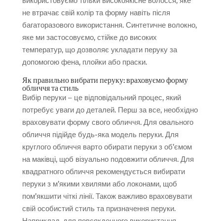
використовуємо тільки високоякісне волосся, яке
не втрачає свій колір та форму навіть після
багаторазового використання. Синтетичне волокно,
яке ми застосовуємо, стійке до високих
температур, що дозволяє укладати перуку за
допомогою фена, плойки або праски.
Як правильно вибрати перуку: враховуємо форму
обличчя та стиль
Вибір перуки – це відповідальний процес, який
потребує уваги до деталей. Перш за все, необхідно
враховувати форму свого обличчя. Для овального
обличчя підійде будь-яка модель перуки. Для
круглого обличчя варто обирати перуки з об’ємом
на маківці, щоб візуально подовжити обличчя. Для
квадратного обличчя рекомендується вибирати
перуки з м’якими хвилями або локонами, щоб
пом’якшити чіткі лінії. Також важливо враховувати
свій особистий стиль та призначення перуки.
Наприклад, для повсякденного використання