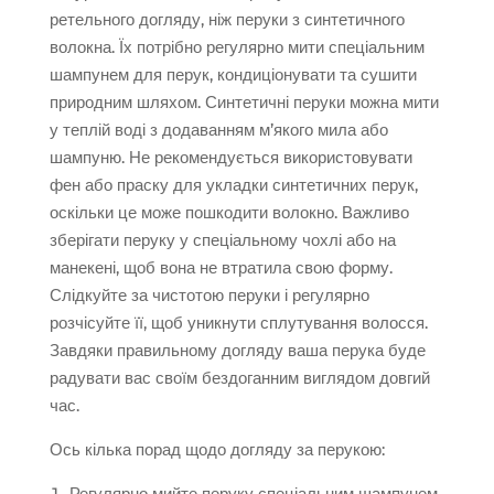
ретельного догляду, ніж перуки з синтетичного
волокна. Їх потрібно регулярно мити спеціальним
шампунем для перук, кондиціонувати та сушити
природним шляхом. Синтетичні перуки можна мити
у теплій воді з додаванням м’якого мила або
шампуню. Не рекомендується використовувати
фен або праску для укладки синтетичних перук,
оскільки це може пошкодити волокно. Важливо
зберігати перуку у спеціальному чохлі або на
манекені, щоб вона не втратила свою форму.
Слідкуйте за чистотою перуки і регулярно
розчісуйте її, щоб уникнути сплутування волосся.
Завдяки правильному догляду ваша перука буде
радувати вас своїм бездоганним виглядом довгий
час.
Ось кілька порад щодо догляду за перукою:
Регулярно мийте перуку спеціальним шампунем.