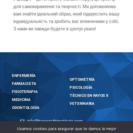
для самовираження та творчості. Ми допоможемо
вам знайти ідеальний образ, який підкреслить вашу
індивідуальність та зробить вас впевненими у собі.
З нами ви завжди будете в центрі уваги!
ENFERMERÍA
OPTOMETRÍA
FARMACISTA
PSICOLOGÍA
FISIOTERAPIA
TÉCNICO EN RAYOS X
MEDICINA
VETERINARIA
ODONTOLOGÍA
info@bosworthinstitute.com
2023 BOSWORTH INSTITUTE
Usamos cookies para asegurar que te damos la mejor