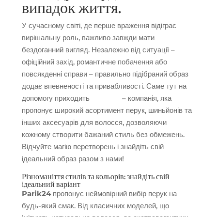
випадок життя.
У сучасному світі, де перше враження відіграє
вирішальну роль, важливо завжди мати
бездоганний вигляд. Незалежно від ситуації –
офіційний захід, романтичне побачення або
повсякденні справи – правильно підібраний образ
додає впевненості та привабливості. Саме тут на
допомогу приходить
parik24
– компанія, яка
пропонує широкий асортимент перук, шиньйонів та
інших аксесуарів для волосся, дозволяючи
кожному створити бажаний стиль без обмежень.
Відчуйте магію перетворень і знайдіть свій
ідеальний образ разом з нами!
Різноманіття стилів та кольорів: знайдіть свій
ідеальний варіант
Parik24
пропонує неймовірний вибір перук на
будь-який смак. Від класичних моделей, що