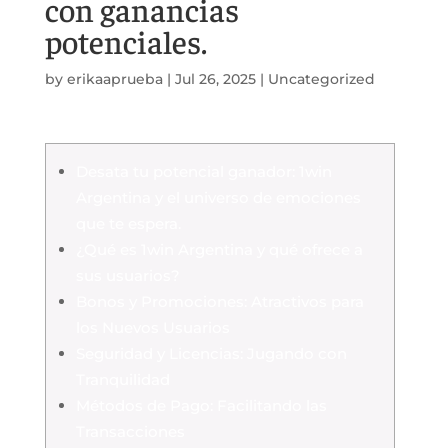
con ganancias
potenciales.
by
erikaaprueba
|
Jul 26, 2025
|
Uncategorized
Desata tu potencial ganador: 1win
Argentina y el universo de emociones
que te espera.
¿Qué es 1win Argentina y qué ofrece a
sus usuarios?
Bonos y Promociones: Atractivos para
los Nuevos Usuarios
Seguridad y Licencias: Jugando con
Tranquilidad
Métodos de Pago: Facilitando las
Transacciones