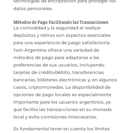
tecnologías de encriptación para proteger los
datos personales.
Métodos de Pago: Facilitando las Transacciones
La comodidad y la seguridad al realizar
depósitos y retiros son aspectos esenciales
para una experiencia de juego satisfactoria.
1win Argentina ofrece una variedad de
métodos de pago para adaptarse a las
preferencias de sus usuarios, incluyendo
tarjetas de crédito/débito, transferencias
bancarias, billeteras electrónicas y, en algunos
casos, criptomonedas. La disponibilidad de
opciones de pago locales es especialmente
importante para los usuarios argentinos, ya
que facilita las transacciones en su moneda
local y evita comisiones innecesarias.
Es fundamental tener en cuenta los límites