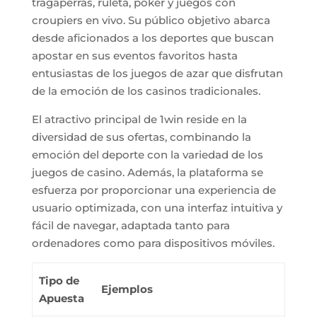
tragaperras, ruleta, póker y juegos con
croupiers en vivo. Su público objetivo abarca
desde aficionados a los deportes que buscan
apostar en sus eventos favoritos hasta
entusiastas de los juegos de azar que disfrutan
de la emoción de los casinos tradicionales.
El atractivo principal de 1win reside en la
diversidad de sus ofertas, combinando la
emoción del deporte con la variedad de los
juegos de casino. Además, la plataforma se
esfuerza por proporcionar una experiencia de
usuario optimizada, con una interfaz intuitiva y
fácil de navegar, adaptada tanto para
ordenadores como para dispositivos móviles.
Tipo de
Ejemplos
Apuesta