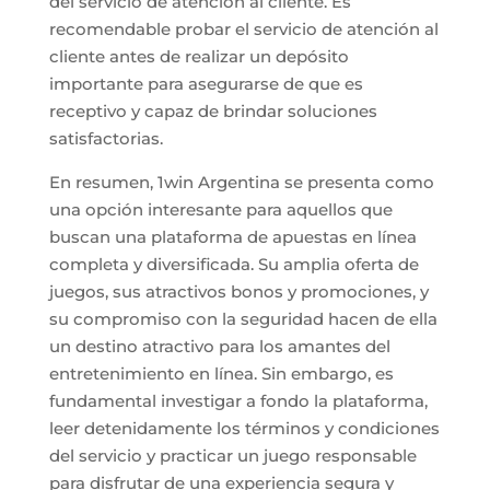
del servicio de atención al cliente. Es
recomendable probar el servicio de atención al
cliente antes de realizar un depósito
importante para asegurarse de que es
receptivo y capaz de brindar soluciones
satisfactorias.
En resumen, 1win Argentina se presenta como
una opción interesante para aquellos que
buscan una plataforma de apuestas en línea
completa y diversificada. Su amplia oferta de
juegos, sus atractivos bonos y promociones, y
su compromiso con la seguridad hacen de ella
un destino atractivo para los amantes del
entretenimiento en línea. Sin embargo, es
fundamental investigar a fondo la plataforma,
leer detenidamente los términos y condiciones
del servicio y practicar un juego responsable
para disfrutar de una experiencia segura y