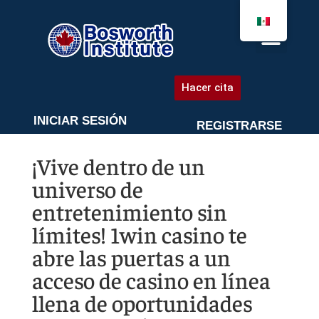
AGENDA UNA CITA
Hacer cita
INICIAR SESIÓN
REGISTRARSE
¡Vive dentro de un
universo de
entretenimiento sin
límites! 1win casino te
abre las puertas a un
acceso de casino en línea
llena de oportunidades