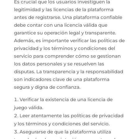
Es crucial que los usuarios investiguen la
legitimidad y las licencias de la plataforma
antes de registrarse. Una plataforma confiable
debe contar con una licencia válida que
garantice su operación legal y transparente.
Además, es importante verificar las políticas de
privacidad y los términos y condiciones del
servicio para comprender cómo se gestionan
los datos personales y se resuelven las
disputas. La transparencia y la responsabilidad
son indicadores clave de una plataforma
segura y digna de confianza.
Verificar la existencia de una licencia de
juego válida.
Leer atentamente las políticas de privacidad
y los términos y condiciones del servicio.
Asegurarse de que la plataforma utiliza