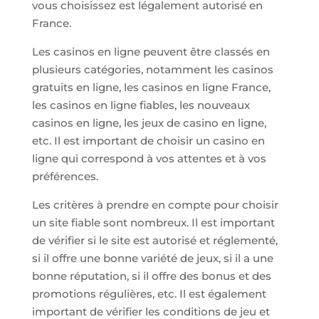
vous choisissez est légalement autorisé en
France.
Les casinos en ligne peuvent être classés en
plusieurs catégories, notamment les casinos
gratuits en ligne, les casinos en ligne France,
les casinos en ligne fiables, les nouveaux
casinos en ligne, les jeux de casino en ligne,
etc. Il est important de choisir un casino en
ligne qui correspond à vos attentes et à vos
préférences.
Les critères à prendre en compte pour choisir
un site fiable sont nombreux. Il est important
de vérifier si le site est autorisé et réglementé,
si il offre une bonne variété de jeux, si il a une
bonne réputation, si il offre des bonus et des
promotions régulières, etc. Il est également
important de vérifier les conditions de jeu et