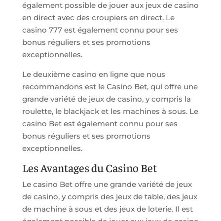
également possible de jouer aux jeux de casino
en direct avec des croupiers en direct. Le
casino 777 est également connu pour ses
bonus réguliers et ses promotions
exceptionnelles.
Le deuxième casino en ligne que nous
recommandons est le Casino Bet, qui offre une
grande variété de jeux de casino, y compris la
roulette, le blackjack et les machines à sous. Le
casino Bet est également connu pour ses
bonus réguliers et ses promotions
exceptionnelles.
Les Avantages du Casino Bet
Le casino Bet offre une grande variété de jeux
de casino, y compris des jeux de table, des jeux
de machine à sous et des jeux de loterie. Il est