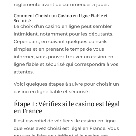
réglementé avant de commencer à jouer.
Comment Choisir un Casino en Ligne Fiable et
Sécurisé
Le choix d’un casino en ligne peut sembler
intimidant, notamment pour les débutants.
Cependant, en suivant quelques conseils
simples et en prenant le temps de vous
informer, vous pouvez trouver un casino en
ligne fiable et sécurisé qui correspondra à vos
attentes.
Voici quelques étapes à suivre pour choisir un
casino en ligne fiable et sécurisé :
Étape 1 : Vérifiez si le casino est légal
en France
Il est essentiel de vérifier si le casino en ligne
que vous avez choisi est légal en France. Vous
pouvez le faire en vérifiant si le casino est