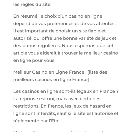
les règles du site.
En résumé, le choix d’un casino en ligne
dépend de vos préférences et de vos attentes.
Il est important de choisir un site fiable et
autorisé, qui offre une bonne variété de jeux et
des bonus régulières. Nous espérons que cet
article vous aiderait à trouver le meilleur casino
en ligne pour vous.
Meilleur Casino en Ligne France : [liste des
meilleurs casinos en ligne France]
Les casinos en ligne sont-ils légaux en France ?
La réponse est oui, mais avec certaines
restrictions. En France, les jeux de hasard en
ligne sont interdits, sauf si le site est autorisé et
réglementé par l’État.