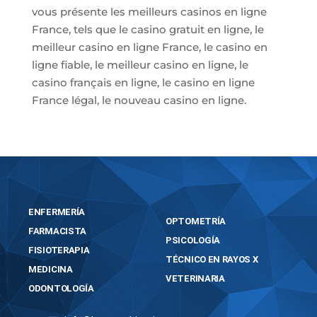
vous présente les meilleurs casinos en ligne
France, tels que le casino gratuit en ligne, le
meilleur casino en ligne France, le casino en
ligne fiable, le meilleur casino en ligne, le
casino français en ligne, le casino en ligne
France légal, le nouveau casino en ligne.
ENFERMERÍA
OPTOMETRÍA
FARMACISTA
PSICOLOGÍA
FISIOTERAPIA
TÉCNICO EN RAYOS X
MEDICINA
VETERINARIA
ODONTOLOGÍA