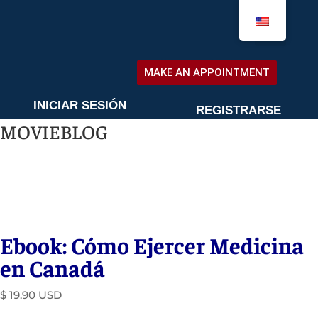
MAKE AN APPOINTMENT
MAKE AN APPOINTMENT
INICIAR SESIÓN
REGISTRARSE
MOVIEBLOG
lavalung.com
markerkidseg.com
exilana.com
parsmohtava.
Ebook: Cómo Ejercer Medicina
en Canadá
$ 19.90 USD