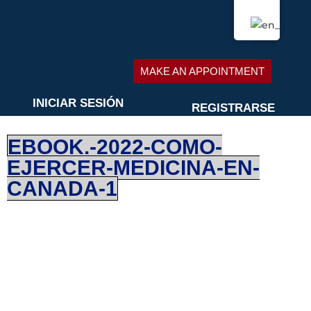
MAKE AN APPOINTMENT
MAKE AN APPOINTMENT
INICIAR SESIÓN
REGISTRARSE
EBOOK.-2022-COMO-
EJERCER-MEDICINA-EN-
CANADA-1
ENFERMERÍA
OPTOMETRÍA
FARMACISTA
PSICOLOGÍA
FISIOTERAPIA
TÉCNICO EN RAYOS X