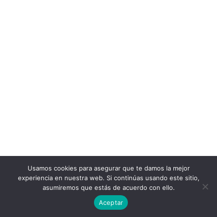
MEDICINA
VETERINARIA
ODONTOLOGÍA
info@bosworthinstitute.com
2023 BOSWORTH INSTITUTE
TODOS LOS DERECHOS RESERVADOS
Usamos cookies para asegurar que te damos la mejor
experiencia en nuestra web. Si continúas usando este sitio,
asumiremos que estás de acuerdo con ello.
Aceptar