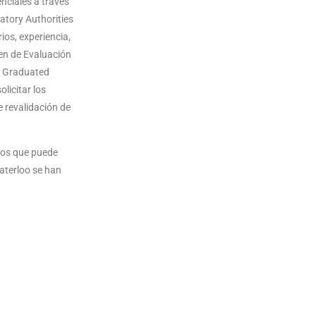
nciales a través
atory Authorities
ios, experiencia,
men de Evaluación
ly Graduated
licitar los
e revalidación de
vos que puede
aterloo se han