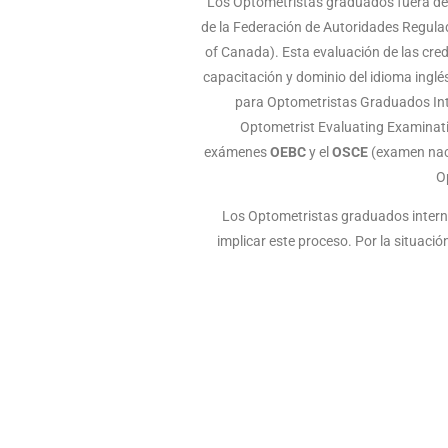
Los Optometristas graduados fuera de 
de la Federación de Autoridades Regul
of Canada). Esta evaluación de las crede
capacitación y dominio del idioma inglés
para Optometristas Graduados In
Optometrist Evaluating Examinatio
exámenes
OEBC
y el
OSCE
(examen nacio
O
Los Optometristas graduados interna
implicar este proceso. Por la situaci