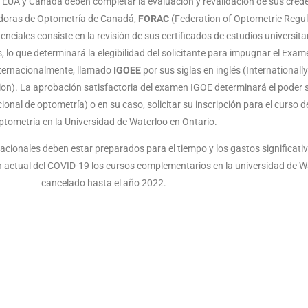
EUA y Canadá deben completar la evaluación y revalidación de sus crede
adoras de Optometría de Canadá,
FORAC
(Federation of Optometric Regul
nciales consiste en la revisión de sus certificados de estudios universitar
, lo que determinará la elegibilidad del solicitante para impugnar el Exa
ternacionalmente, llamado
IGOEE
por sus siglas en inglés (International
n). La aprobación satisfactoria del examen IGOE determinará el poder so
nal de optometría) o en su caso, solicitar su inscripción para el curso d
ptometría en la Universidad de Waterloo en Ontario.
cionales deben estar preparados para el tiempo y los gastos significati
ón actual del COVID-19 los cursos complementarios en la universidad de W
cancelado hasta el año 2022.