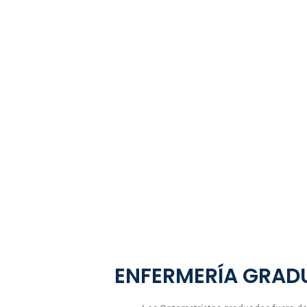
puedas ejercer en Canadá
Agenda tu cita
ENFERMERÍA GRAD