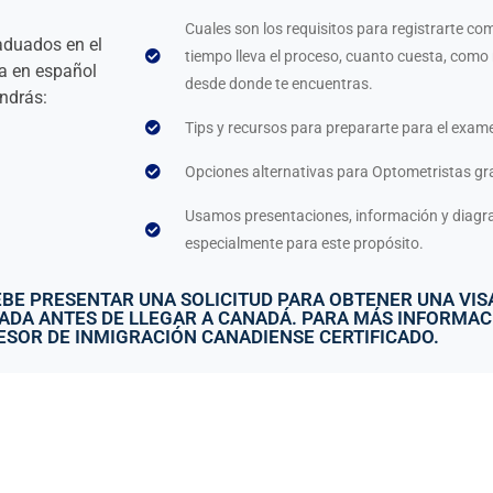
Cuales son los requisitos para registrarte c
aduados en el
tiempo lleva el proceso, cuanto cuesta, como
da en español
desde donde te encuentras.
endrás:
Tips y recursos para prepararte para el exam
Opciones alternativas para Optometristas gra
Usamos presentaciones, información y diagr
especialmente para este propósito.
EBE PRESENTAR UNA SOLICITUD PARA OBTENER UNA VISA
DA ANTES DE LLEGAR A CANADÁ. PARA MÁS INFORMACIÓ
ESOR DE INMIGRACIÓN CANADIENSE CERTIFICADO.
FO
CONTACT US
US