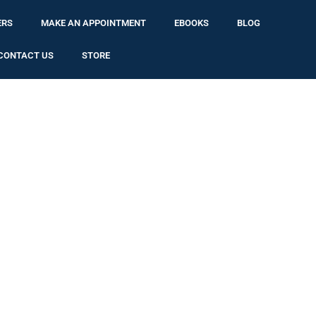
ERS
MAKE AN APPOINTMENT
EBOOKS
BLOG
CONTACT US
STORE
os en el area para que